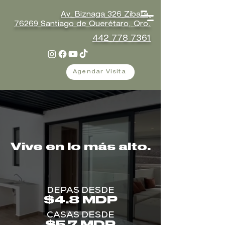
Av.
Biznaga 326 Zibatá,
76269
Santiago
de Querétaro, Qro.
442 778 7361
Agendar Visita
Vive en lo más alto.
DEPAS DESDE
$4.8 MDP
CASAS DESDE
$5.7 MDP