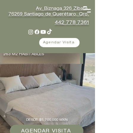
Av.
Biznaga 326 Zibatá,
76269
Santiago
de Querétaro, Qro.
442 778 7361
Agendar Visita
Conoce Ruiseñor
263 M2 HABITABLES
DESDE $5,700,000 MXN
AGENDAR VISITA